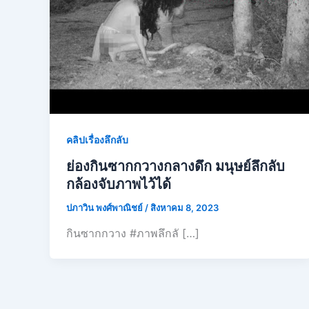
คลิปเรื่องลึกลับ
ย่องกินซากกวางกลางดึก มนุษย์ลึกลับ
กล้องจับภาพไว้ได้
ปภาวิน พงศ์พาณิชย์
/
สิงหาคม 8, 2023
กินซากกวาง #ภาพลึกลั […]