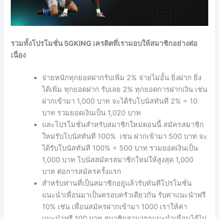
รวมทั้งโปรโมชั่น 5GKING เครดิตที่เรามอบให้สมาชิกอย่างต่อ
เนื่อง
จ่ายหนักทุกยอดฝากรับเพิ่ม 2% จ่ายไม่อั้น ยิ่งฝาก ยิ่ง
ได้เพิ่ม ทุกยอดฝาก รับเลย 2% ทุกยอดการฝากเงิน เช่น
ฝากเข้ามา 1,000 บาท จะได้รับโบนัสทันที 2% = 10
บาท รวมยอดเงินเป็น 1,020 บาท
และโปรโมชั่นสำหรับสมาชิกใหม่ตอนนี้ สมัครสมาชิก
ใหม่รับโบนัสทันที 100% เช่น ฝากเข้ามา 500 บาท จะ
ได้รับโบนัสทันที 100% = 500 บาท รวมยอดเงินเป็น
1,000 บาท โบนัสสมัครสมาชิกใหม่ให้สูงสุด 1,000
บาท ต่อการสมัครครั้งแรก
สำหรับท่านที่เป็นสมาชิกอยู่แล้วรับทันทีโปรโมชั่น
แนะนำเพื่อนมาเป็นครอบครัวเดียวกัน รับค่าแนะนำฟรี
10% เช่น เพื่อนสมัครฝากเข้ามา 1000 เราให้ค่า
แนะนำฟรี 100 บาท สมาชิกสามารถแนะนำเพื่อนได้ไม่