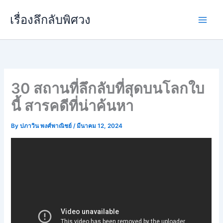
Skip
เรื่องลึกลับพิศวง
to
content
30 สถานที่ลึกลับที่สุดบนโลกใบ
นี้ สารคดีที่น่าค้นหา
By
ปภาวิน พงศ์พาณิชย์
/
มีนาคม 12, 2024