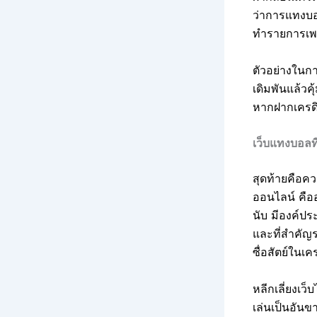
ว่าการแทงบอ
ทำรายการเพร
ตัวอย่างในก
เดิมพันแล้วคุ
หากฝากเครด
เว็บแทงบอลที่
สุดท้ายคือคว
ออนไลน์ คืออะ
นับ มีองค์ปร
และที่สำคัญร
ซื่อสัตย์ในเ
หลีกเลี่ยงเว็
เล่นเป็นอัน