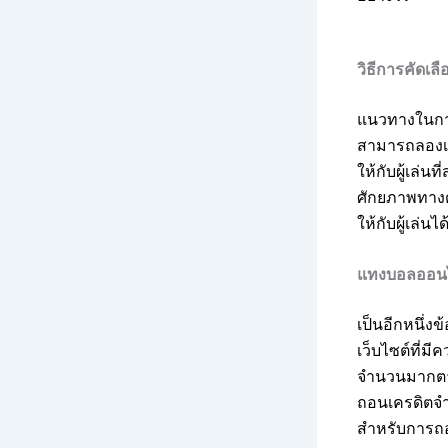
วิธีการคัดเล
แนวทางในการ
สามารถลองเข้
ให้กับผู้เล่
ศักยภาพทางด้
ให้กับผู้เล่น
แทงบอลออนไลน
เป็นอีกหนึ่ง
เว็บไซต์ที่มี
จำนวนมากตา
ถอนเครดิตจำ
สำหรับการถอ