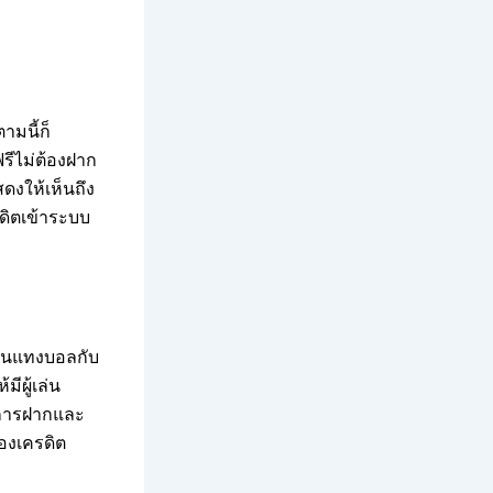
มนี้ก็
ฟรีไม่ต้องฝาก
ดงให้เห็นถึง
รดิตเข้าระบบ
เล่นแทงบอลกับ
มีผู้เล่น
การฝากและ
องเครดิต