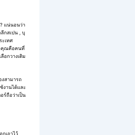
 ? แน่นอนว่า
ลีกสเปน , บุ
ประเทศ
คุณคือคนที่
เลือกวางเดิม
ต้องสามารถ
ใช้งานได้และ
อร์ถือว่าเป็น
บอกเอาไว้