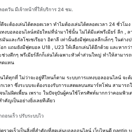
ดวัน มีเจ้าหน้าที่ให้บริการ 24 ชม.
่ดีจะต้องเล่นได้ตลอดเวลา ทำไมต้องเล่นได้ตลอดเวลา 24 ชั่วโมง
บอลออนไลน์สมัยใหม่ที่นำมาใช้นั้น ไม่ได้มีแค่พรีเมียร์ ลีก , ลา
มันและกัลโชเซเรียอา อิตาลี เท่านั้นยังมีฟุตบอลลีกเล็กๆ ในต่าง
อก แถมยังมีฟุตบอล U18 , U23 ให้เลือกเล่นได้อีกด้วย และหากว่า
ะช่วงดึกๆ พรีเมียร์ลีกก็เล่นได้เฉพาะหัวค่ำส่วนใหญ่ ทำให้สามารถ
ด้ทดแทน
พันได้ทุกที่ ไม่ว่าจะอยู่ทีไหนก็ตาม ระบบการแทงบอลออนไลน์ จะ
ี่ ทุกเวลา ซึ่งระบบจะต้องรองรับการแสดผลบนสมาร์ทโฟน สามารถ
ดเจนไม่ผิดเพี้ยน เพราะ ในปัจจุบันผู้คนใช้โทรศัพท์มากกว่าคอมพิวเต
คัญเป็นอย่างยิ่งเลยทีเดียว
ากถอนเร็ว ปรับระบบไว
รวดเร็วเป็นสิ่งที่สำคัญที่สุดเล่นบอลออนไลน์ เว็บไหนดี pantip 