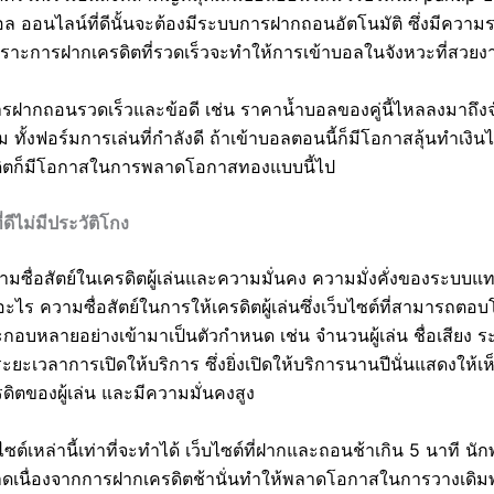
ล ออนไลน์ที่ดีนั้นจะต้องมีระบบการฝากถอนอัตโนมัติ ซึ่งมีความ
าะการฝากเครดิตที่รวดเร็วจะทำให้การเข้าบอลในจังหวะที่สวยงา
ารฝากถอนรวดเร็วและข้อดี เช่น ราคาน้ำบอลของคู่นี้ไหลลงมาถึง
้ม ทั้งฟอร์มการเล่นที่กำลังดี ถ้าเข้าบอลตอนนี้ก็มีโอกาสลุ้นทำเงินไ
ิตก็มีโอกาสในการพลาดโอกาสทองแบบนี้ไป
ดีไม่มีประวัติโกง
ามซื่อสัตย์ในเครดิตผู้เล่นและความมั่นคง ความมั่งคั่งของระบบ
ไร ความซื่อสัตย์ในการให้เครดิตผู้เล่นซึ่งเว็บไซต์ที่สามารถตอบโจท
ะกอบหลายอย่างเข้ามาเป็นตัวกำหนด เช่น จำนวนผู้เล่น ชื่อเสียง 
ะยะเวลาการเปิดให้บริการ ซึ่งยิ่งเปิดให้บริการนานปีนั่นแสดงให้เ
ครดิตของผู้เล่น และมีความมั่นคงสูง
บไซต์เหล่านี้เท่าที่จะทำได้ เว็บไซต์ที่ฝากและถอนช้าเกิน 5 นาที นั
ขาดเนื่องจากการฝากเครดิตช้านั่นทำให้พลาดโอกาสในการวางเดิมพ