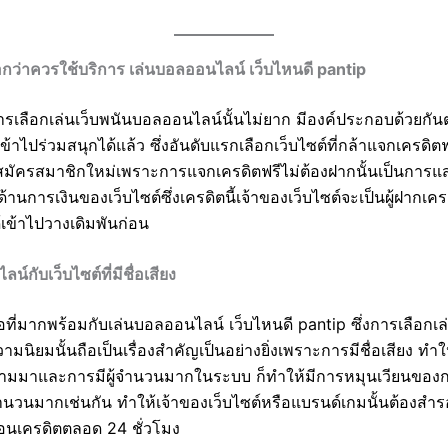
ือกว่าควรใช้บริการ เล่นบอลออนไลน์ เว็บไหนดี pantip
เลือกเล่นเว็บพนันบอลออนไลน์นั้นไม่ยาก มีองค์ประกอบด้วยกันตา
าไปร่วมสนุกได้แล้ว ซึ่งอันดับแรกเลือกเว็บไซต์ที่กล้าแจกเครดิต
นที่สมัครสมาชิกใหม่เพราะการแจกเครดิตฟรีไม่ต้องฝากนั้นเป็นการแส
านการเงินของเว็บไซต์ซึ่งเครดิตนี้เจ้าของเว็บไซต์จะเป็นผู้ฝากเค
ได้เข้าไปวางเดิมพันก่อน
์กับเว็บไซต์ที่มีชื่อเสียง
ข้อที่มากพร้อมกับเล่นบอลออนไลน์ เว็บไหนดี pantip ซึ่งการเลือก
ความนิยมนั้นถือเป็นเรื่องสำคัญเป็นอย่างยิ่งเพราะการมีชื่อเสียง ทำให้
มมาและการมีผู้จำนวนมากในระบบ ก็ทำให้มีการหมุนเวียนของ
นวนมากเช่นกัน ทำให้เจ้าของเว็บไซต์หรือแบรนด์เกมนั้นต้องสำร
นเครดิตตลอด 24 ชั่วโมง