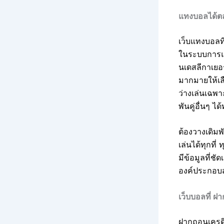
แทงบอลได้ตลอ
เว็บแทงบอลที
ในระบบการแทง
นเดสลีกาเยอร
มากมายให้เลื
ว่างเล่นเฉพา
พันคู่อื่นๆ ไ
ต้องวางเดิม
เล่นได้ทุกท
มีข้อมูลที่ชั
องค์ประกอบสำ
เว็บบอลที่ ฝ
ฝากถอนเครดิต