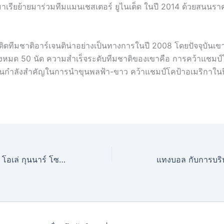
 มาเรียย้ายมาร่วมทีมแมนเชสเตอร์ ยูไนเต็ด ในปี 2014 ด้วยสนนรา
ิ่มติดทีมชาติอาร์เจนติน่าอย่างเป็นทางการในปี 2008 โดยปัจจุบันเขา
ั้งหมด 50 นัด ความสำเร็จระดับทีมชาติของเขาคือ การคว้าแชมป์
นกำลังสำคัญในการนำขุนพลฟ้า-ขาว คว้าแชมป์โคป้าอเมริกาในป
กองหน้าในตำนาน โอเล่ กุนนาร์ โซลชาร์