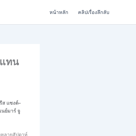
หน้าหลัก
คลิปเรื่องลึกลับ
” แทน
รีส แซงต์
–
ย์มาร์ จู
ดหลายสัปดาห์