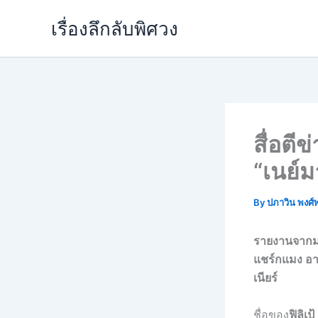
Skip
เรื่องลึกลับพิศวง
to
content
สื่อตี
“เนย์ม
By
ปภาวิน พงศ์
รายงานจากมาร
แชร์กแมง อา
เนียร์
ชื่อของ
ฟิลิเป