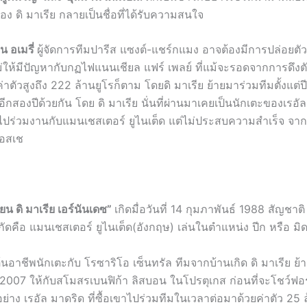
ของ ดิ มาเรีย กลายเป็นชื่อที่ได้รับความสนใจ
ไน อเมรี่
ผู้จัดการทีมปารีส แซงต์-แชร์กแมง อาจต้องมีการปล่อยตั
ไม่ให้มีปัญหากับกฏไฟแนนเชียล แฟร์ เพลย์ ที่แม้จะรอดจากการดึงต
่าตัวสูงถึง 222 ล้านยูโรก็ตาม โดยดิ มาเรีย ย้ายมาร่วมทีมตั้งแต่ป
ีกสองปีด้วยกัน โดย ดิ มาเรีย นั่นที่ผ่านมาเคยเป็นนักเตะของเรอั
ยไปร่วมงานกับแมนเชสเตอร์ ยูไนเต็ด แต่ไม่ประสบความสำเร็จ จากนั
แอสเช
ยน ดิ มาเรีย เอร์นันเดซ
”
เกิดมื่อวันที่ 14 กุมภาพันธ์ 1988 สัญชาติ
งกัดคือ แมนเชสเตอร์ ยูไนเต็ด(อังกฤษ) เล่นในตำแหน่ง ปีก หรือ มิดฟ
ต้นอาชีพนักเตะกับ โรซาริโอ เซ็นทรัล ทีมจากบ้านเกิด ดิ มาเรีย ย้
2007 ให้กับสโมสรเบนฟิก้า ลิสบอน ในโปรตุเกส ก่อนที่จะโชว์ฟอร
อย่าง เรอัล มาดริด ที่ซื้อเขาไปร่วมทีมในเวลาต่อมาด้วยค่าตัว 25 