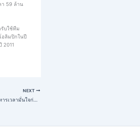
คา 59 ล้าน
รับใช้ทีม
โอลิมปิกในปี
ี 2011
NEXT
แทงบอล กับการบริหารเวลามั่นใจก่อนแทง บอลเดี่ยว บอลสเต็ป