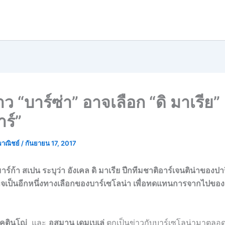
ข่าว “บาร์ซ่า” อาจเลือก “ดิ มาเรีย
าร์”
พาณิชย์
/
กันยายน 17, 2017
์ก้า สเปน ระบุว่า อังเคล ดิ มาเรีย ปีกทีมชาติอาร์เจนติน่าของปา
จเป็นอีกหนึ่งทางเลือกของบาร์เซโลน่า เพื่อทดแทนการจากไปของเน
้ คูตินโญ่
และ
อุสมาน เดมเบเล่
ตกเป็นข่าวกับบาร์เซโลน่ามาตลอ