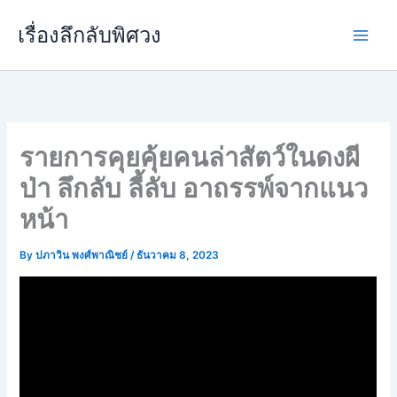
Skip
เรื่องลึกลับพิศวง
to
content
รายการคุยคุ้ยคนล่าสัตว์ในดงผี
ป่า ลึกลับ ลี้ลับ อาถรรพ์จากแนว
หน้า
By
ปภาวิน พงศ์พาณิชย์
/
ธันวาคม 8, 2023